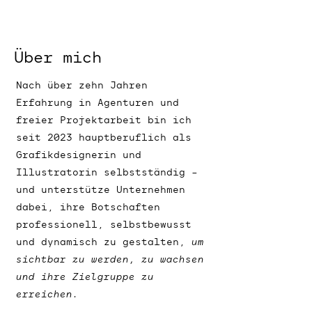
T
B
L
I
C
Über mich
K
&
Nach über zehn Jahren
G
Erfahrung in Agenturen und
R
freier Projektarbeit bin ich
Ü
N
seit 2023 hauptberuflich als
P
Grafikdesignerin und
F
Illustratorin selbstständig –
L
A
und unterstütze Unternehmen
N
Z
dabei, ihre Botschaften
E
professionell, selbstbewusst
N
und dynamisch zu gestalten,
um
sichtbar zu werden, zu wachsen
und ihre Zielgruppe zu
erreichen.