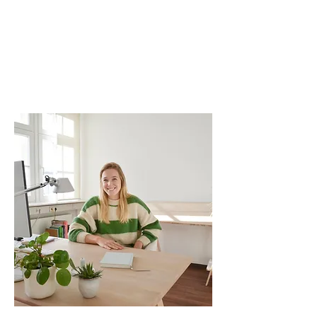
A
L
T
S
T
A
D